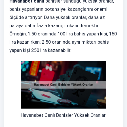
Havanabet canlı
bahisler sunduğu yüksek oranlar,
bahis yapanların potansiyel kazançlarını önemli
ölçüde artırıyor. Daha yüksek oranlar, daha az
paraya daha fazla kazanç imkanı demektir.
Örneğin, 1.50 oranında 100 lira bahis yapan kişi, 150
lira kazanırken; 2.50 oranında aynı miktarı bahis
yapan kişi 250 lira kazanabilir.
Havanabet Canlı Bahisler Yüksek Oranlar