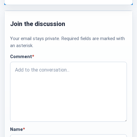
Join the discussion
Your email stays private. Required fields are marked with
an asterisk.
Comment
*
required
Name
*
required