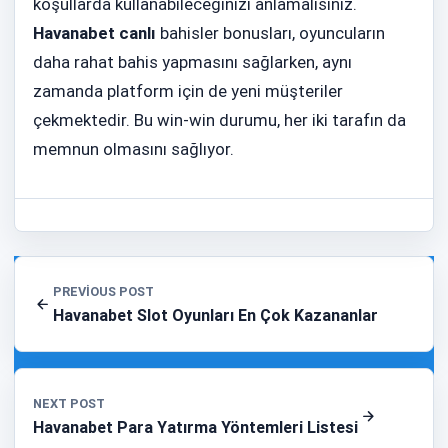
koşullarda kullanabileceğinizi anlamalısınız.
Havanabet canlı
bahisler bonusları, oyuncuların
daha rahat bahis yapmasını sağlarken, aynı
zamanda platform için de yeni müşteriler
çekmektedir. Bu win-win durumu, her iki tarafın da
memnun olmasını sağlıyor.
PREVIOUS POST
Havanabet Slot Oyunları En Çok Kazananlar
NEXT POST
Havanabet Para Yatırma Yöntemleri Listesi