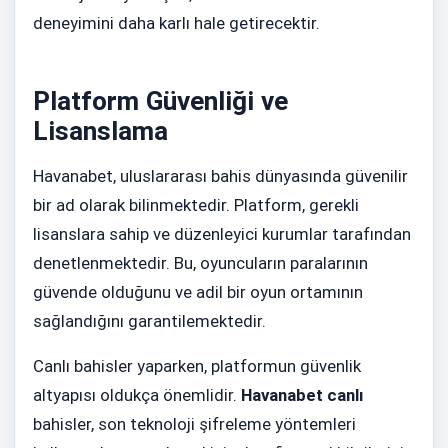
deneyimini daha karlı hale getirecektir.
Platform Güvenliği ve
Lisanslama
Havanabet, uluslararası bahis dünyasında güvenilir
bir ad olarak bilinmektedir. Platform, gerekli
lisanslara sahip ve düzenleyici kurumlar tarafından
denetlenmektedir. Bu, oyuncuların paralarının
güvende olduğunu ve adil bir oyun ortamının
sağlandığını garantilemektedir.
Canlı bahisler yaparken, platformun güvenlik
altyapısı oldukça önemlidir.
Havanabet canlı
bahisler, son teknoloji şifreleme yöntemleri