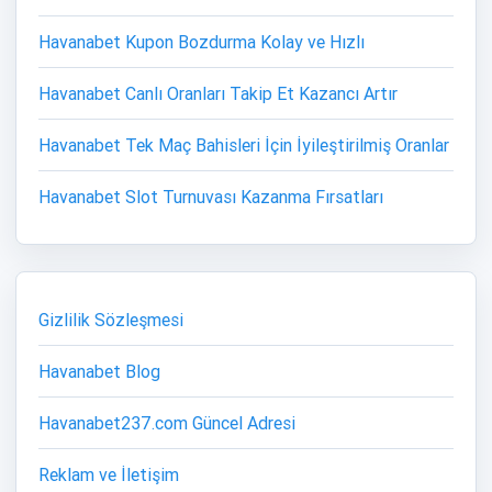
Havanabet Kupon Bozdurma Kolay ve Hızlı
Havanabet Canlı Oranları Takip Et Kazancı Artır
Havanabet Tek Maç Bahisleri İçin İyileştirilmiş Oranlar
Havanabet Slot Turnuvası Kazanma Fırsatları
Gizlilik Sözleşmesi
Havanabet Blog
Havanabet237.com Güncel Adresi
Reklam ve İletişim