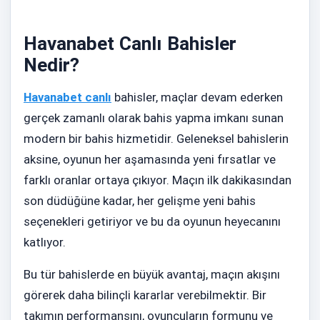
Havanabet Canlı Bahisler
Nedir?
Havanabet canlı
bahisler, maçlar devam ederken
gerçek zamanlı olarak bahis yapma imkanı sunan
modern bir bahis hizmetidir. Geleneksel bahislerin
aksine, oyunun her aşamasında yeni fırsatlar ve
farklı oranlar ortaya çıkıyor. Maçın ilk dakikasından
son düdüğüne kadar, her gelişme yeni bahis
seçenekleri getiriyor ve bu da oyunun heyecanını
katlıyor.
Bu tür bahislerde en büyük avantaj, maçın akışını
görerek daha bilinçli kararlar verebilmektir. Bir
takımın performansını, oyuncuların formunu ve