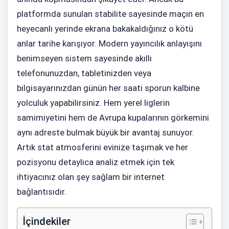
platformda sunulan stabilite sayesinde maçın en
heyecanlı yerinde ekrana bakakaldığınız o kötü
anlar tarihe karışıyor. Modern yayıncılık anlayışını
benimseyen sistem sayesinde akıllı
telefonunuzdan, tabletinizden veya
bilgisayarınızdan günün her saati sporun kalbine
yolculuk yapabilirsiniz. Hem yerel liglerin
samimiyetini hem de Avrupa kupalarının görkemini
aynı adreste bulmak büyük bir avantaj sunuyor.
Artık stat atmosferini evinize taşımak ve her
pozisyonu detaylıca analiz etmek için tek
ihtiyacınız olan şey sağlam bir internet
bağlantısıdır.
İçindekiler