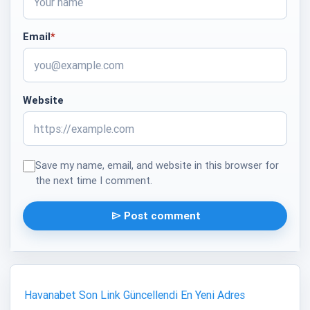
Email
*
required
Website
Save my name, email, and website in this browser for
the next time I comment.
Post comment
Havanabet Son Link Güncellendi En Yeni Adres