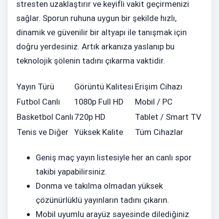
stresten uzaklaştırır ve keyifli vakit geçirmenizi
sağlar. Sporun ruhuna uygun bir şekilde hızlı,
dinamik ve güvenilir bir altyapı ile tanışmak için
doğru yerdesiniz. Artık arkanıza yaslanıp bu
teknolojik şölenin tadını çıkarma vaktidir.
Yayın Türü
Görüntü Kalitesi
Erişim Cihazı
Futbol Canlı
1080p Full HD
Mobil / PC
Basketbol Canlı
720p HD
Tablet / Smart TV
Tenis ve Diğer
Yüksek Kalite
Tüm Cihazlar
Geniş maç yayın listesiyle her an canlı spor
takibi yapabilirsiniz.
Donma ve takılma olmadan yüksek
çözünürlüklü yayınların tadını çıkarın.
Mobil uyumlu arayüz sayesinde dilediğiniz