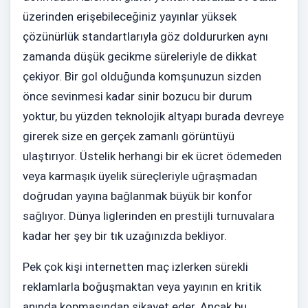
üzerinden erişebileceğiniz yayınlar yüksek
çözünürlük standartlarıyla göz doldururken aynı
zamanda düşük gecikme süreleriyle de dikkat
çekiyor. Bir gol olduğunda komşunuzun sizden
önce sevinmesi kadar sinir bozucu bir durum
yoktur, bu yüzden teknolojik altyapı burada devreye
girerek size en gerçek zamanlı görüntüyü
ulaştırıyor. Üstelik herhangi bir ek ücret ödemeden
veya karmaşık üyelik süreçleriyle uğraşmadan
doğrudan yayına bağlanmak büyük bir konfor
sağlıyor. Dünya liglerinden en prestijli turnuvalara
kadar her şey bir tık uzağınızda bekliyor.
Pek çok kişi internetten maç izlerken sürekli
reklamlarla boğuşmaktan veya yayının en kritik
anında kopmasından şikayet eder. Ancak bu