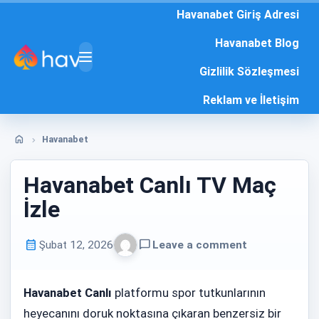
Skip
Havanabet Giriş Adresi
to
content
Havanabet Blog
Open
Gizlilik Sözleşmesi
primary
menu
Reklam ve İletişim
Havanabet
Home
Havanabet Canlı TV Maç
İzle
Şubat 12, 2026
Leave a comment
Published
Written
on
by
Havanabet Canlı
platformu spor tutkunlarının
heyecanını doruk noktasına çıkaran benzersiz bir