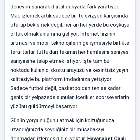
deneyim sunarak dijital dünyada fark yaratıyor.
Maç izlemek artık sadece bir televizyon karşısında
oturup beklemek değil, her an her yerde bu coşkuya
ortak olmak anlamına geliyor. İnternet hızının
artması ve mobil teknolojilerin gelişmesiyle birlikte
taraftarlar tuttukları takımın her hamlesini saniyesi
saniyesine takip etmek istiyor. İşte tam bu
noktada kullanıcı dostu arayüzü ve kesintisiz yayın
kalitesiyle bu platform imdadınıza yetişiyor.
Sadece futbol değil, basketboldan tenise kadar
geniş bir yelpazede sunulan içerikler sporseverlerin
yüzünü güldürmeyi başarıyor.
Günün yorgunluğunu atmak için koltuğunuza
uzandığınızda sevdiğiniz bir müsabakayı
donmadan izlemek gibisi yoktur.
Havanabet Canlı