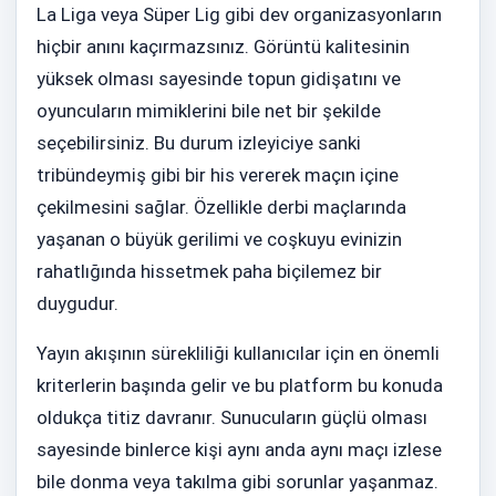
La Liga veya Süper Lig gibi dev organizasyonların
hiçbir anını kaçırmazsınız. Görüntü kalitesinin
yüksek olması sayesinde topun gidişatını ve
oyuncuların mimiklerini bile net bir şekilde
seçebilirsiniz. Bu durum izleyiciye sanki
tribündeymiş gibi bir his vererek maçın içine
çekilmesini sağlar. Özellikle derbi maçlarında
yaşanan o büyük gerilimi ve coşkuyu evinizin
rahatlığında hissetmek paha biçilemez bir
duygudur.
Yayın akışının sürekliliği kullanıcılar için en önemli
kriterlerin başında gelir ve bu platform bu konuda
oldukça titiz davranır. Sunucuların güçlü olması
sayesinde binlerce kişi aynı anda aynı maçı izlese
bile donma veya takılma gibi sorunlar yaşanmaz.