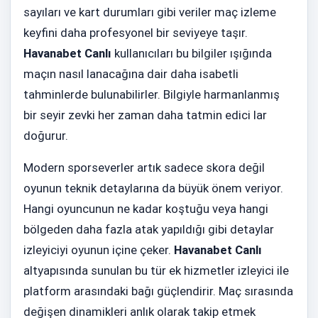
sayıları ve kart durumları gibi veriler maç izleme
keyfini daha profesyonel bir seviyeye taşır.
Havanabet Canlı
kullanıcıları bu bilgiler ışığında
maçın nasıl lanacağına dair daha isabetli
tahminlerde bulunabilirler. Bilgiyle harmanlanmış
bir seyir zevki her zaman daha tatmin edici lar
doğurur.
Modern sporseverler artık sadece skora değil
oyunun teknik detaylarına da büyük önem veriyor.
Hangi oyuncunun ne kadar koştuğu veya hangi
bölgeden daha fazla atak yapıldığı gibi detaylar
izleyiciyi oyunun içine çeker.
Havanabet Canlı
altyapısında sunulan bu tür ek hizmetler izleyici ile
platform arasındaki bağı güçlendirir. Maç sırasında
değişen dinamikleri anlık olarak takip etmek