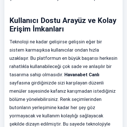
Kullanıcı Dostu Arayüz ve Kolay
Erişim İmkanları
Teknoloji ne kadar gelişirse gelişsin eğer bir
sistem karmaşıksa kullanıcılar ondan hızla
uzaklaşır. Bu platformun en büyük başarısı herkesin
rahatlıkla kullanabileceği çok sade ve anlaşılır bir
tasarıma sahip olmasıdır.
Havanabet Canlı
sayfasına girdiğinizde sizi karşılayan düzenli
menüler sayesinde kafanız karışmadan istediğiniz
bölüme yönelebilirsiniz. Renk seçimlerinden
butonların yerleşimine kadar her şey göz
yormayacak ve kullanım kolaylığı sağlayacak
şekilde dizayn edilmiştir. Bu sayede teknolojiyle