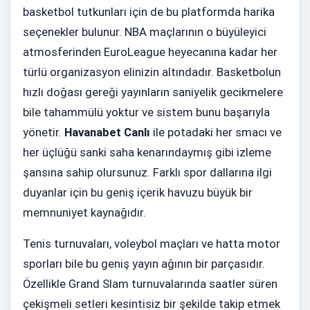
basketbol tutkunları için de bu platformda harika
seçenekler bulunur. NBA maçlarının o büyüleyici
atmosferinden EuroLeague heyecanına kadar her
türlü organizasyon elinizin altındadır. Basketbolun
hızlı doğası gereği yayınların saniyelik gecikmelere
bile tahammülü yoktur ve sistem bunu başarıyla
yönetir.
Havanabet Canlı
ile potadaki her smacı ve
her üçlüğü sanki saha kenarındaymış gibi izleme
şansına sahip olursunuz. Farklı spor dallarına ilgi
duyanlar için bu geniş içerik havuzu büyük bir
memnuniyet kaynağıdır.
Tenis turnuvaları, voleybol maçları ve hatta motor
sporları bile bu geniş yayın ağının bir parçasıdır.
Özellikle Grand Slam turnuvalarında saatler süren
çekişmeli setleri kesintisiz bir şekilde takip etmek