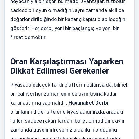
heyecanıyla birleşen bu maddi avantajlar, futbolun
sadece bir oyun olmadığını, aynı zamanda akıllıca
değerlendirildiğinde bir kazanç kapısı olabileceğini
gösterir. Her derbi, yeni bir başlangıç ve yeni bir
fırsat demektir.
Oran Karşılaştırması Yaparken
Dikkat Edilmesi Gerekenler
Piyasada pek çok farklı platform bulunsa da, bilinçli
bir bahisçi her zaman en ince ayrıntısına kadar
karşılaştırma yapmalıdır.
Havanabet Derbi
oranlarını diğer sitelerle kıyasladığınızda, aradaki
farkın sadece rakamlardan ibaret olmadığını, aynı
zamanda güvenilirlik ve hızla da ilgili olduğunu
göreceksiniz. Bazı siteler yüksek oran vaat edip