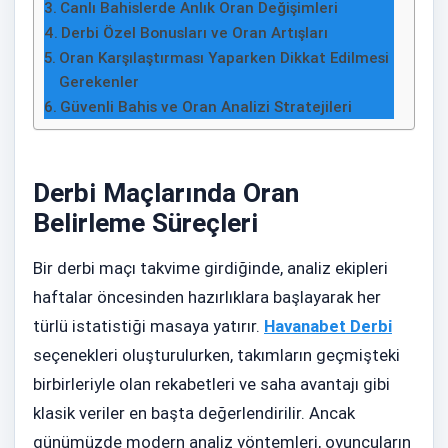
Canlı Bahislerde Anlık Oran Değişimleri
Derbi Özel Bonusları ve Oran Artışları
Oran Karşılaştırması Yaparken Dikkat Edilmesi
Gerekenler
Güvenli Bahis ve Oran Analizi Stratejileri
Derbi Maçlarında Oran
Belirleme Süreçleri
Bir derbi maçı takvime girdiğinde, analiz ekipleri
haftalar öncesinden hazırlıklara başlayarak her
türlü istatistiği masaya yatırır.
Havanabet Derbi
seçenekleri oluşturulurken, takımların geçmişteki
birbirleriyle olan rekabetleri ve saha avantajı gibi
klasik veriler en başta değerlendirilir. Ancak
günümüzde modern analiz yöntemleri, oyuncuların