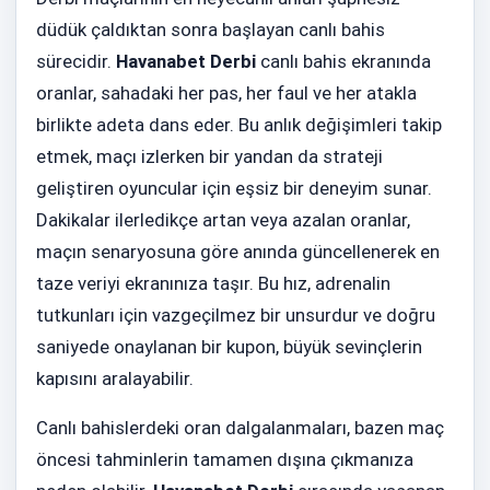
düdük çaldıktan sonra başlayan canlı bahis
sürecidir.
Havanabet Derbi
canlı bahis ekranında
oranlar, sahadaki her pas, her faul ve her atakla
birlikte adeta dans eder. Bu anlık değişimleri takip
etmek, maçı izlerken bir yandan da strateji
geliştiren oyuncular için eşsiz bir deneyim sunar.
Dakikalar ilerledikçe artan veya azalan oranlar,
maçın senaryosuna göre anında güncellenerek en
taze veriyi ekranınıza taşır. Bu hız, adrenalin
tutkunları için vazgeçilmez bir unsurdur ve doğru
saniyede onaylanan bir kupon, büyük sevinçlerin
kapısını aralayabilir.
Canlı bahislerdeki oran dalgalanmaları, bazen maç
öncesi tahminlerin tamamen dışına çıkmanıza