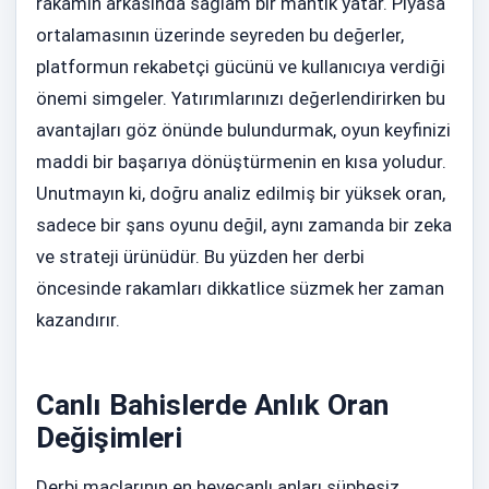
rakamın arkasında sağlam bir mantık yatar. Piyasa
ortalamasının üzerinde seyreden bu değerler,
platformun rekabetçi gücünü ve kullanıcıya verdiği
önemi simgeler. Yatırımlarınızı değerlendirirken bu
avantajları göz önünde bulundurmak, oyun keyfinizi
maddi bir başarıya dönüştürmenin en kısa yoludur.
Unutmayın ki, doğru analiz edilmiş bir yüksek oran,
sadece bir şans oyunu değil, aynı zamanda bir zeka
ve strateji ürünüdür. Bu yüzden her derbi
öncesinde rakamları dikkatlice süzmek her zaman
kazandırır.
Canlı Bahislerde Anlık Oran
Değişimleri
Derbi maçlarının en heyecanlı anları şüphesiz