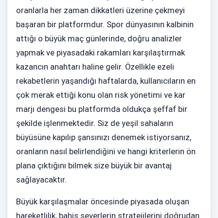
oranlarla her zaman dikkatleri üzerine çekmeyi
başaran bir platformdur. Spor dünyasının kalbinin
attığı o büyük maç günlerinde, doğru analizler
yapmak ve piyasadaki rakamları karşılaştırmak
kazancın anahtarı haline gelir. Özellikle ezeli
rekabetlerin yaşandığı haftalarda, kullanıcıların en
çok merak ettiği konu olan risk yönetimi ve kar
marjı dengesi bu platformda oldukça şeffaf bir
şekilde işlenmektedir. Siz de yeşil sahaların
büyüsüne kapılıp şansınızı denemek istiyorsanız,
oranların nasıl belirlendiğini ve hangi kriterlerin ön
plana çıktığını bilmek size büyük bir avantaj
sağlayacaktır.
Büyük karşılaşmalar öncesinde piyasada oluşan
hareketlilik, bahis severlerin stratejilerini doğrudan