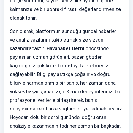
bütçe yönetimi, kaybetseniz bile oyunun içinde
kalmanıza ve bir sonraki fırsatı değerlendirmenize
olanak tanır.
Son olarak, platformun sunduğu güncel haberleri
ve analiz yazılarını takip etmek size vizyon
kazandıracaktır.
Havanabet Derbi
öncesinde
paylaşılan uzman görüşleri, bazen gözden
kaçırdığınız çok kritik bir detayı fark etmenizi
sağlayabilir. Bilgi paylaştıkça çoğalır ve doğru
bilgiyle harmanlanmış bir bahis, her zaman daha
yüksek başarı şansı taşır. Kendi deneyimlerinizi bu
profesyonel verilerle birleştirerek, bahis
dünyasında kendinize sağlam bir yer edinebilirsiniz.
Heyecan dolu bir derbi gününde, doğru oran
analiziyle kazanmanın tadı her zaman bir başkadır.