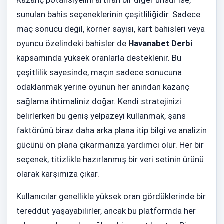
Kazanç potansiyelini artıran bir diğer unsur ise,
sunulan bahis seçeneklerinin çeşitliliğidir. Sadece
maç sonucu değil, korner sayısı, kart bahisleri veya
oyuncu özelindeki bahisler de
Havanabet Derbi
kapsamında yüksek oranlarla desteklenir. Bu
çeşitlilik sayesinde, maçın sadece sonucuna
odaklanmak yerine oyunun her anından kazanç
sağlama ihtimaliniz doğar. Kendi stratejinizi
belirlerken bu geniş yelpazeyi kullanmak, şans
faktörünü biraz daha arka plana itip bilgi ve analizin
gücünü ön plana çıkarmanıza yardımcı olur. Her bir
seçenek, titizlikle hazırlanmış bir veri setinin ürünü
olarak karşımıza çıkar.
Kullanıcılar genellikle yüksek oran gördüklerinde bir
tereddüt yaşayabilirler, ancak bu platformda her