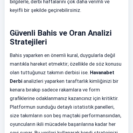
bilgilerle, derbi haftalarını çok daha verimli ve
keyifli bir şekilde geçirebilirsiniz.
Güvenli Bahis ve Oran Analizi
Stratejileri
Bahis yaparken en önemli kural, duygularla değil
mantıkla hareket etmektir; özellikle de söz konusu
olan tuttuğunuz takımın derbisi ise.
Havanabet
Derbi
analizleri yaparken taraftarlık kimliğinizi bir
kenara bırakıp sadece rakamlara ve form
grafiklerine odaklanmanız kazancınız için kritiktir.
Platformun sunduğu detaylı istatistik panelleri,
size takımların son beş maçtaki performansından,
oyuncuların ikili mücadele başarılarına kadar her
şeyi sunar. Bu verileri kullanarak kendi stratejinizi