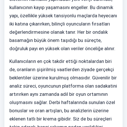
kullanıcının kayıp yaşamasını engeller. Bu dinamik
yapı, özellikle yüksek tansiyonlu maçlarda heyecanı
iki katına çıkarırken, bilinçli oyuncuların fırsatları
değerlendirmesine olanak tanır. Her bir ondalık
basamağın büyük önem taşıdığı bu süreçte,
doğruluk payı en yüksek olan veriler önceliğe alınır.
Kullanıcıların en çok takdir ettiği noktalardan biri
de, oranların şişirilmiş vaatlerden ziyade gerçekçi
beklentiler üzerine kurulmuş olmasıdır. Güvenilir bir
analiz süreci, oyuncunun platforma olan sadakatini
artırırken aynı zamanda adil bir oyun ortamının
oluşmasını sağlar. Derbi haftalarında sunulan özel
bonuslar ve oran artışları, bu analizlerin üzerine
eklenen tatlı bir krema gibidir. Siz de bu süreçleri
takip ederek, hangi rakamın neden verildiğini