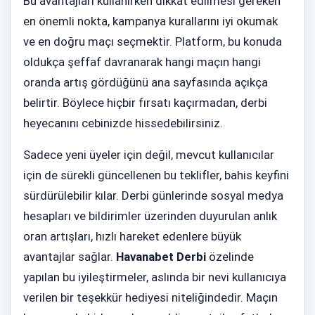
Bu avantajları kullanırken dikkat edilmesi gereken
en önemli nokta, kampanya kurallarını iyi okumak
ve en doğru maçı seçmektir. Platform, bu konuda
oldukça şeffaf davranarak hangi maçın hangi
oranda artış gördüğünü ana sayfasında açıkça
belirtir. Böylece hiçbir fırsatı kaçırmadan, derbi
heyecanını cebinizde hissedebilirsiniz.
Sadece yeni üyeler için değil, mevcut kullanıcılar
için de sürekli güncellenen bu teklifler, bahis keyfini
sürdürülebilir kılar. Derbi günlerinde sosyal medya
hesapları ve bildirimler üzerinden duyurulan anlık
oran artışları, hızlı hareket edenlere büyük
avantajlar sağlar.
Havanabet Derbi
özelinde
yapılan bu iyileştirmeler, aslında bir nevi kullanıcıya
verilen bir teşekkür hediyesi niteliğindedir. Maçın