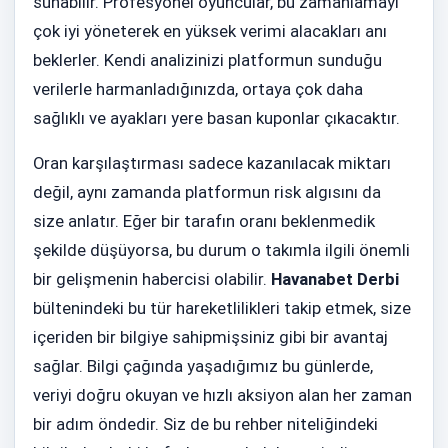
sunabilir. Profesyonel oyuncular, bu zamanlamayı
çok iyi yöneterek en yüksek verimi alacakları anı
beklerler. Kendi analizinizi platformun sunduğu
verilerle harmanladığınızda, ortaya çok daha
sağlıklı ve ayakları yere basan kuponlar çıkacaktır.
Oran karşılaştırması sadece kazanılacak miktarı
değil, aynı zamanda platformun risk algısını da
size anlatır. Eğer bir tarafın oranı beklenmedik
şekilde düşüyorsa, bu durum o takımla ilgili önemli
bir gelişmenin habercisi olabilir.
Havanabet Derbi
bültenindeki bu tür hareketlilikleri takip etmek, size
içeriden bir bilgiye sahipmişsiniz gibi bir avantaj
sağlar. Bilgi çağında yaşadığımız bu günlerde,
veriyi doğru okuyan ve hızlı aksiyon alan her zaman
bir adım öndedir. Siz de bu rehber niteliğindeki