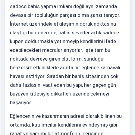
sadece bahis yapma imkanı değil aynı zamanda
devasa bir topluluğun parçası olma şansı tanıyor.
İnternet üzerindeki etkileşimin doruk noktasına
ulaştığı bu dönemde, bahis severler artık sadece
kupon doldurmakla yetinmeyip kendilerini ifade
edebilecekleri mecralar arıyorlar. İşte tam bu
noktada devreye giren platform, sunduğu
benzersiz etkinliklerle adeta bir eğlence karnavalı
havası estiriyor. Sıradan bir bahis sitesinden çok
daha fazlasını vaat eden bu yapı, her geçen gün
büyüyen kitlesiyle dikkatleri üzerine çekmeyi
başarıyor.
Eğlencenin ve kazanmanın adresi olarak bilinen bu
ortamda, katılımcılar kendilerini evindeymiş gibi
rahat ve samimi bir atmosferin içerisinde