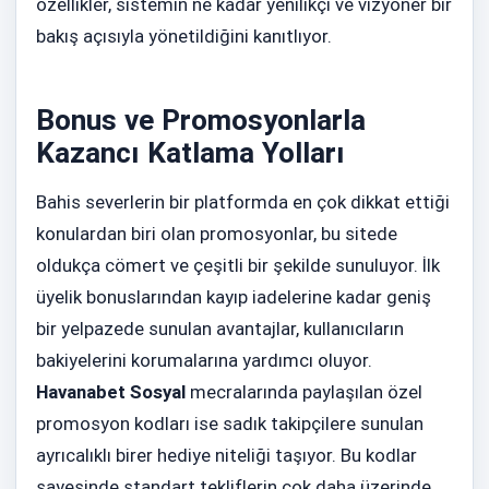
özellikler, sistemin ne kadar yenilikçi ve vizyoner bir
bakış açısıyla yönetildiğini kanıtlıyor.
Bonus ve Promosyonlarla
Kazancı Katlama Yolları
Bahis severlerin bir platformda en çok dikkat ettiği
konulardan biri olan promosyonlar, bu sitede
oldukça cömert ve çeşitli bir şekilde sunuluyor. İlk
üyelik bonuslarından kayıp iadelerine kadar geniş
bir yelpazede sunulan avantajlar, kullanıcıların
bakiyelerini korumalarına yardımcı oluyor.
Havanabet Sosyal
mecralarında paylaşılan özel
promosyon kodları ise sadık takipçilere sunulan
ayrıcalıklı birer hediye niteliği taşıyor. Bu kodlar
sayesinde standart tekliflerin çok daha üzerinde