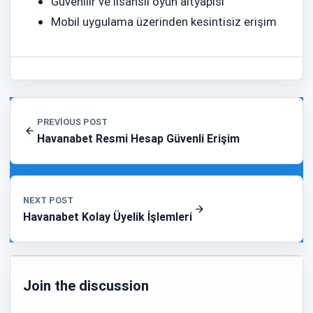
Güvenilir ve lisanslı oyun altyapısı
Mobil uygulama üzerinden kesintisiz erişim
PREVIOUS POST
Havanabet Resmi Hesap Güvenli Erişim
NEXT POST
Havanabet Kolay Üyelik İşlemleri
Join the discussion