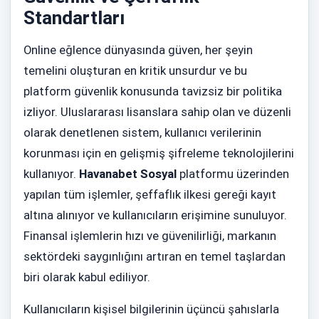
Standartları
Online eğlence dünyasında güven, her şeyin
temelini oluşturan en kritik unsurdur ve bu
platform güvenlik konusunda tavizsiz bir politika
izliyor. Uluslararası lisanslara sahip olan ve düzenli
olarak denetlenen sistem, kullanıcı verilerinin
korunması için en gelişmiş şifreleme teknolojilerini
kullanıyor.
Havanabet Sosyal
platformu üzerinden
yapılan tüm işlemler, şeffaflık ilkesi gereği kayıt
altına alınıyor ve kullanıcıların erişimine sunuluyor.
Finansal işlemlerin hızı ve güvenilirliği, markanın
sektördeki saygınlığını artıran en temel taşlardan
biri olarak kabul ediliyor.
Kullanıcıların kişisel bilgilerinin üçüncü şahıslarla