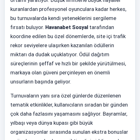
ortamı yaratıyor. Düşük limitlerle büyük hayaller
kuranlardan profesyonel oyunculara kadar herkes,
bu turnuvalarda kendi yeteneklerini sergileme
fırsatı buluyor.
Havanabet Sosyal
tarafından
koordine edilen bu özel dönemlerde, site içi trafik
rekor seviyelere ulaşırken kazanılan ödüllerin
miktarı da dudak uçuklatıyor. Ödül dağıtım
süreçlerinin şeffaf ve hızlı bir şekilde yürütülmesi,
markaya olan güveni perçinleyen en önemli
unsurların başında geliyor.
Turnuvaların yanı sıra özel günlerde düzenlenen
tematik etkinlikler, kullanıcıların sıradan bir günden
çok daha fazlasını yaşamasını sağlıyor. Bayramlar,
yılbaşı veya dünya kupası gibi büyük
organizasyonlar sırasında sunulan ekstra bonuslar