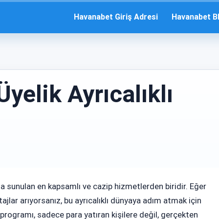
Havanabet Giriş Adresi
Havanabet B
yelik Ayrıcalıklı
da sunulan en kapsamlı ve cazip hizmetlerden biridir. Eğer
ajlar arıyorsanız, bu ayrıcalıklı dünyaya adım atmak için
programı, sadece para yatıran kişilere değil, gerçekten