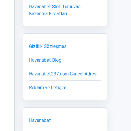
Havanabet Slot Turnuvası
Kazanma Fırsatları
Gizlilik Sözleşmesi
Havanabet Blog
Havanabet237.com Güncel Adresi
Reklam ve İletişim
Havanabet