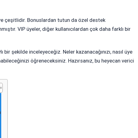
 çeşitlidir. Bonuslardan tutun da özel destek
ıştır. VIP üyeler, diğer kullanıcılardan çok daha farklı bir
lı bir şekilde inceleyeceğiz. Neler kazanacağınızı, nasıl üye
nabileceğinizi öğreneceksiniz. Hazırsanız, bu heyecan verici
ı