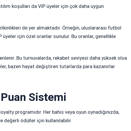
atılım koşulları da VIP üyeler için çok daha uygun
kinlikleri de yer almaktadır. Örneğin, uluslararası futbol
üyeler için özel oranlar sunulur. Bu oranlar, genellikle
zenlenir. Bu turnuvalarda, rekabet seviyesi daha yüksek olsa
er, bazen hayat değiştiren tutarlarda para kazanırlar.
 Puan Sistemi
, loyalty programıdır. Her bahis veya oyun oynadığınızda,
 değerli ödüller için kullanılabilir.