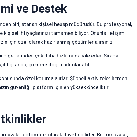
imi ve Destek
rinden biri, atanan kişisel hesap müdürüdür. Bu profesyonel,
ve kişisel ihtiyaçlarınızı tamamen biliyor. Onunla iletişim
zin için özel olarak hazırlanmış çözümler alırsınız.
bi diğerlerinden çok daha hızlı müdahale eder. Sırada
ıldığı anda, çözüme doğru adımlar atılır.
 konusunda özel koruma alırlar. Şüpheli aktiviteler hemen
ınızın güvenliği, platform için en yüksek önceliktir.
tkinlikler
urnuvalara otomatik olarak davet edilirler. Bu turnuvalar,