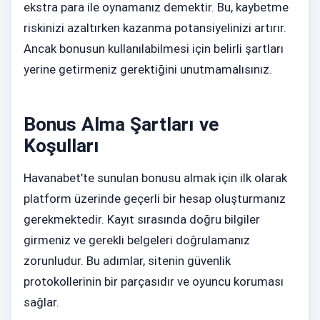
ekstra para ile oynamanız demektir. Bu, kaybetme
riskinizi azaltırken kazanma potansiyelinizi artırır.
Ancak bonusun kullanılabilmesi için belirli şartları
yerine getirmeniz gerektiğini unutmamalısınız.
Bonus Alma Şartları ve
Koşulları
Havanabet’te sunulan bonusu almak için ilk olarak
platform üzerinde geçerli bir hesap oluşturmanız
gerekmektedir. Kayıt sırasında doğru bilgiler
girmeniz ve gerekli belgeleri doğrulamanız
zorunludur. Bu adımlar, sitenin güvenlik
protokollerinin bir parçasıdır ve oyuncu koruması
sağlar.