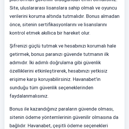
Site, uluslararası lisanslara sahip olmalı ve oyuncu
verilerini koruma altında tutmalıdır. Bonus almadan
önce, sitenin sertifikasyonlarını ve lisanslarını
kontrol etmek akıllıca bir hareket olur.
Şifrenizi güçlü tutmak ve hesabınızı korumalı hale
getirmek, bonus paranızı güvende tutmanın ilk
adımıdır. İki adımlı doğrulama gibi güvenlik
özelliklerini etkinleştirerek, hesabınızı yetkisiz
erişime karşı koruyabilirsiniz. Havanabet’in
sunduğu tüm güvenlik seçeneklerinden
faydalanmalısınız.
Bonus ile kazandığınız paraların güvende olması,
sitenin ödeme yöntemlerinin güvenilir olmasına da
bağlıdır. Havanabet, çeşitli ödeme seçenekleri