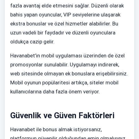
fazla avantaj elde etmesini sağlar. Düzenli olarak
bahis yapan oyuncular, VIP seviyelerine ulaşarak
ekstra bonuslar ve özel hizmetler alabilirler. Bu
uzun vadeli bir faydadır ve düzenli oyunculara
oldukça cazip gelir.
Havanabet’in mobil uygulaması üzerinden de özel
promosyonlar sunulabilir. Uygulamayı indirerek,
web sitesinde olmayan ek bonuslara erişebilirsiniz.
Mobil oyunun popülaritesi artıkça, siteler mobil
kullanıcılarına daha fazla önem veriyor.
Güvenlik ve Güven Faktörleri
Havanabet ile bonus almak istiyorsanız,
platformun güvenilir olduğundan emin olmalısınız.