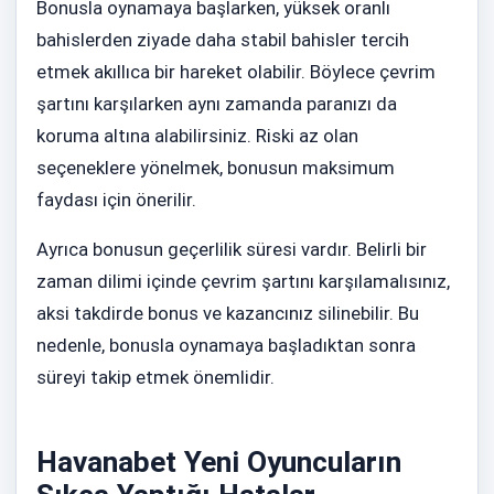
Bonusla oynamaya başlarken, yüksek oranlı
bahislerden ziyade daha stabil bahisler tercih
etmek akıllıca bir hareket olabilir. Böylece çevrim
şartını karşılarken aynı zamanda paranızı da
koruma altına alabilirsiniz. Riski az olan
seçeneklere yönelmek, bonusun maksimum
faydası için önerilir.
Ayrıca bonusun geçerlilik süresi vardır. Belirli bir
zaman dilimi içinde çevrim şartını karşılamalısınız,
aksi takdirde bonus ve kazancınız silinebilir. Bu
nedenle, bonusla oynamaya başladıktan sonra
süreyi takip etmek önemlidir.
Havanabet Yeni Oyuncuların