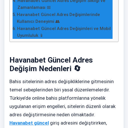
Havanabet Güncel Adres Değişim Sıklığı ve
Zamanlaması 📅
Havanabet Güncel Adres Değişimlerinde
Kullanıcı Deneyimi 👥
Havanabet Güncel Adres Değişimleri ve Mobil
Uyumluluk 📱
Havanabet Güncel Adres
Değişim Nedenleri 🔄
Bahis sitelerinin adres değişikliklerine gitmesinin
temel sebeplerinden biri yasal düzenlemelerdir.
Türkiye’de online bahis platformlarına yönelik
uygulanan erişim engelleri, sitelerin düzenli olarak
adres değiştirmesine neden olmaktadır.
Havanabet güncel
giriş adresini değiştirirken,