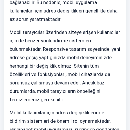
bağlanabilir. Bu nedenle, mobil uygulama
kullanıcıları için adres değişiklikleri genellikle daha
az sorun yaratmaktadır.
Mobil tarayıcılar üzerinden siteye erişen kullanıcılar
için de benzer yönlendirme sistemleri
bulunmaktadır. Responsive tasarım sayesinde, yeni
adrese geçiş yaptığınızda mobil deneyiminizde
herhangi bir değişiklik olmaz. Sitenin tüm
özellikleri ve fonksiyonları, mobil cihazlarda da
sorunsuz çalışmaya devam eder. Ancak bazı
durumlarda, mobil tarayıcıların önbelleğini
temizlemeniz gerekebilir.
Mobil kullanıcılar için adres değişikliklerinde
bildirim sistemleri de önemli rol oynamaktadır.
Havanabet mobil uygulaması üzerinden gönderilen