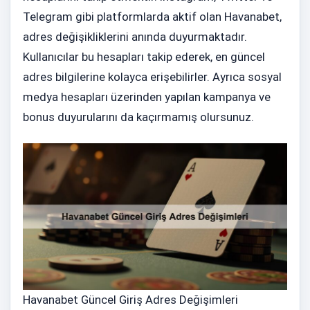
Telegram gibi platformlarda aktif olan Havanabet,
adres değişikliklerini anında duyurmaktadır.
Kullanıcılar bu hesapları takip ederek, en güncel
adres bilgilerine kolayca erişebilirler. Ayrıca sosyal
medya hesapları üzerinden yapılan kampanya ve
bonus duyurularını da kaçırmamış olursunuz.
Havanabet Güncel Giriş Adres Değişimleri