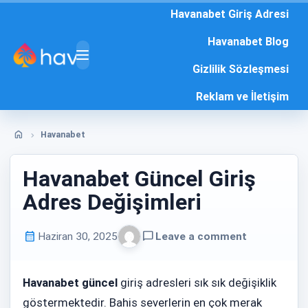
Skip
Havanabet Giriş Adresi
to
content
Havanabet Blog
Open
Gizlilik Sözleşmesi
primary
menu
Reklam ve İletişim
Havanabet
Home
Havanabet Güncel Giriş
Adres Değişimleri
Haziran 30, 2025
Leave a comment
Published
Written
on
by
Havanabet güncel
giriş adresleri sık sık değişiklik
göstermektedir. Bahis severlerin en çok merak