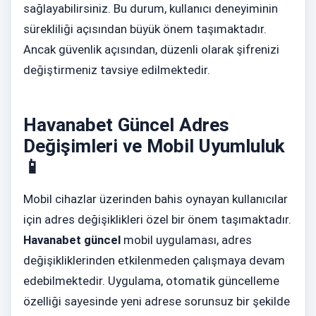
sağlayabilirsiniz. Bu durum, kullanıcı deneyiminin
sürekliliği açısından büyük önem taşımaktadır.
Ancak güvenlik açısından, düzenli olarak şifrenizi
değiştirmeniz tavsiye edilmektedir.
Havanabet Güncel Adres
Değişimleri ve Mobil Uyumluluk
📱
Mobil cihazlar üzerinden bahis oynayan kullanıcılar
için adres değişiklikleri özel bir önem taşımaktadır.
Havanabet güncel
mobil uygulaması, adres
değişikliklerinden etkilenmeden çalışmaya devam
edebilmektedir. Uygulama, otomatik güncelleme
özelliği sayesinde yeni adrese sorunsuz bir şekilde