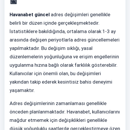
📅
Havanabet güncel
adres değişimleri genellikle
belirli bir düzen içinde gerçekleşmektedir.
İstatistiklere bakıldığında, ortalama olarak 1-3 ay
arasında değişen periyotlarla adres güncellemeleri
yapılmaktadır. Bu değişim sıklığı, yasal
düzenlemelerin yoğunluğuna ve erişim engellerinin
uygulanma hızına bağlı olarak farklılık gösterebilir.
Kullanıcılar için önemli olan, bu değişimleri
yakından takip ederek kesintisiz bahis deneyimi
yaşamaktır.
Adres değişimlerinin zamanlaması genellikle
önceden planlanmaktadır. Havanabet, kullanıcılarını
mağdur etmemek için değişiklikleri genellikle
düşük yoğunluklu saatlerde gerçekleştirmeye özen