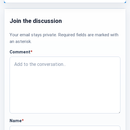
Join the discussion
Your email stays private. Required fields are marked with
an asterisk.
Comment
*
required
Name
*
required