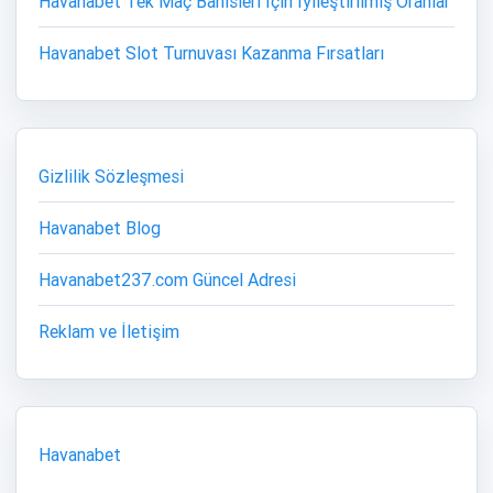
Havanabet Tek Maç Bahisleri İçin İyileştirilmiş Oranlar
Havanabet Slot Turnuvası Kazanma Fırsatları
Gizlilik Sözleşmesi
Havanabet Blog
Havanabet237.com Güncel Adresi
Reklam ve İletişim
Havanabet