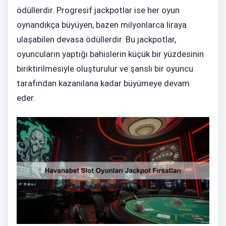
ödüllerdir. Progresif jackpotlar ise her oyun
oynandıkça büyüyen, bazen milyonlarca liraya
ulaşabilen devasa ödüllerdir. Bu jackpotlar,
oyuncuların yaptığı bahislerin küçük bir yüzdesinin
biriktirilmesiyle oluşturulur ve şanslı bir oyuncu
tarafından kazanılana kadar büyümeye devam
eder.