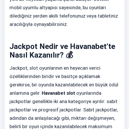
mobil uyumlu altyapısı sayesinde, bu oyunları
dilediğiniz yerden akıllı telefonunuz veya tabletiniz
aracılığıyla oynayabilirsiniz.
Jackpot Nedir ve Havanabet’te
Nasıl Kazanılır? 💰
Jackpot, slot oyunlarının en heyecan verici
özelliklerinden biridir ve basitçe açıklamak
gerekirse, bir oyunda kazanılabilecek en büyük ödül
anlamına gelir.
Havanabet slot
oyunlarında
jackpotlar genellikle iki ana kategoriye ayrılır: sabit
jackpotlar ve progresif jackpotlar. Sabit jackpotlar,
adından da anlaşılacağı gibi, miktarı değişmeyen,
belirli bir oyun içinde kazanılabilecek maksimum