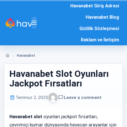
Skip
Havanabet Giriş Adresi
to
content
Havanabet Blog
Open
Gizlilik Sözleşmesi
primary
menu
Reklam ve İletişim
Havanabet
Home
Havanabet Slot Oyunları
Jackpot Fırsatları
Temmuz 2, 2025
Leave a comment
Published
Written
on
by
Havanabet slot
oyunları jackpot fırsatları,
çevrimiçi kumar dünyasında heyecan arayanlar için