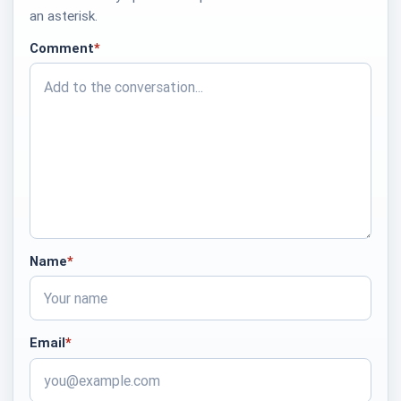
an asterisk.
Comment
*
required
Name
*
required
Email
*
required